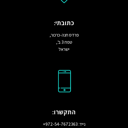
כתובתי:
פרדס חנה-כרכור,
טפח 3 ב',
ישראל
התקשרו:
נייד: 972-54-7672363+