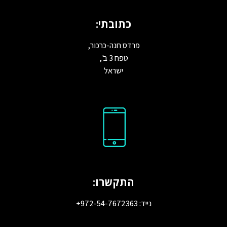
כתובתי:
פרדס חנה-כרכור,
טפח 3 ב',
ישראל
התקשרו:
נייד: 972-54-7672363+