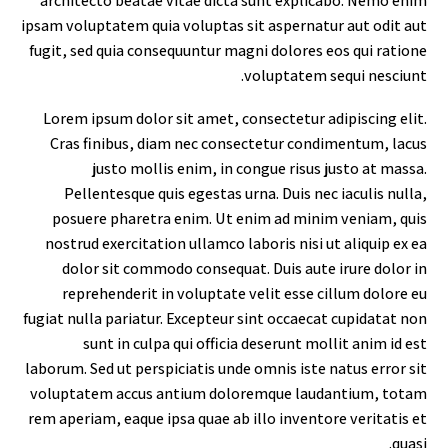
architecto beatae vitae dicta sunt explicabo. Nemo enim
ipsam voluptatem quia voluptas sit aspernatur aut odit aut
fugit, sed quia consequuntur magni dolores eos qui ratione
voluptatem sequi nesciunt.
Lorem ipsum dolor sit amet, consectetur adipiscing elit.
Cras finibus, diam nec consectetur condimentum, lacus
justo mollis enim, in congue risus justo at massa.
Pellentesque quis egestas urna. Duis nec iaculis nulla,
posuere pharetra enim. Ut enim ad minim veniam, quis
nostrud exercitation ullamco laboris nisi ut aliquip ex ea
dolor sit commodo consequat. Duis aute irure dolor in
reprehenderit in voluptate velit esse cillum dolore eu
fugiat nulla pariatur. Excepteur sint occaecat cupidatat non
sunt in culpa qui officia deserunt mollit anim id est
laborum. Sed ut perspiciatis unde omnis iste natus error sit
voluptatem accus antium doloremque laudantium, totam
rem aperiam, eaque ipsa quae ab illo inventore veritatis et
quasi.